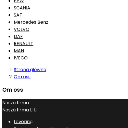
BPW
SCANIA
SAF
Mercedes Benz
VOLVO
DAF
RENAULT
MAN
IVECO
Strona główna
Om oss
Om oss
Nasza firma
Nasza firma


Levering