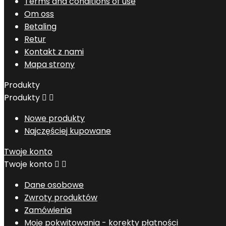
Terms and conditions of use
Om oss
Betaling
Retur
Kontakt z nami
Mapa strony
Produkty
Produkty


Nowe produkty
Najczęściej kupowane
Twoje konto
Twoje konto


Dane osobowe
Zwroty produktów
Zamówienia
Moje pokwitowania - korekty płatności