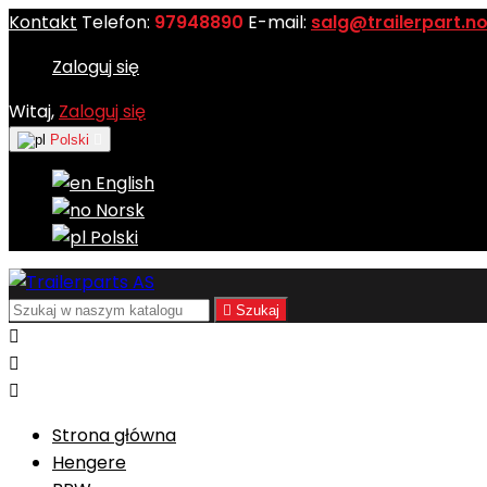
Kontakt
Telefon:
97948890
E-mail:
salg@trailerpart.n
Zaloguj się
Witaj,
Zaloguj się
Polski

English
Norsk
Polski

Szukaj



Strona główna
Hengere