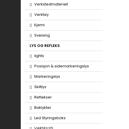
Verkstedmateriell
Verktøy
Kjemi
Sveising
LYS OG REFLEKS
lights
Posisjon & sidemarkeringslys
Markeringslys
Skiltlys
Reflekser
Baklykter
Led Styringsboks
VARSELLYS