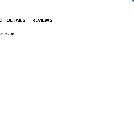
T DETAILS
REVIEWS
ce
15208