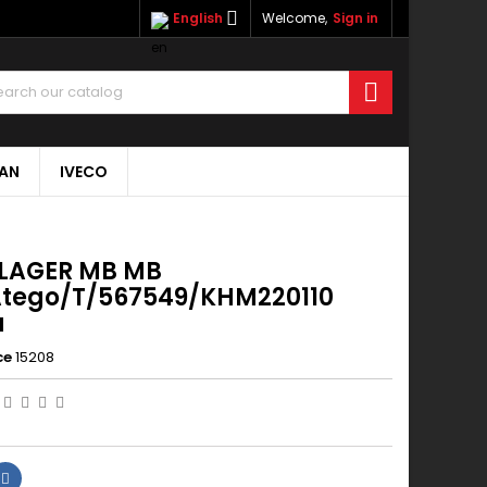

English
Welcome,
Sign in

AN
IVECO
LAGER MB MB
Atego/T/567549/KHM220110
a
ce
15208