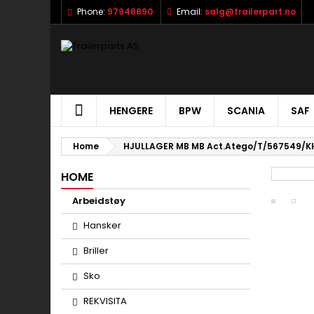
Phone:
97948890
Email:
salg@trailerpart.no
HENGERE
BPW
SCANIA
SAF
Home
HJULLAGER MB MB Act.Atego/T/567549/KH
HOME
Arbeidstøy
Hansker
Briller
Sko
REKVISITA