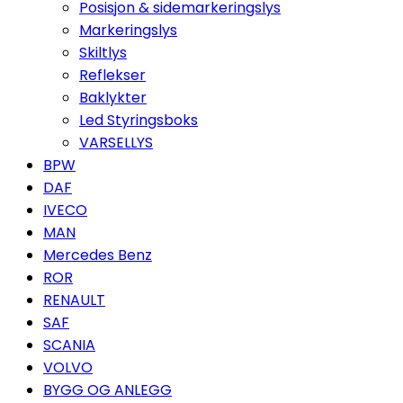
Posisjon & sidemarkeringslys
Markeringslys
Skiltlys
Reflekser
Baklykter
Led Styringsboks
VARSELLYS
BPW
DAF
IVECO
MAN
Mercedes Benz
ROR
RENAULT
SAF
SCANIA
VOLVO
BYGG OG ANLEGG