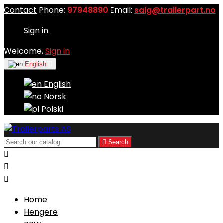
Contact
Phone:
97948890
Email:
salg@trailerpart.no
Sign in
Welcome,
Sign in
English

English
Norsk
Polski

Search



Home
Hengere