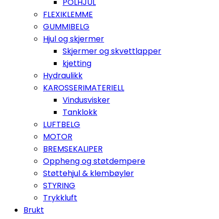
POLHJUL
FLEXIKLEMME
GUMMIBELG
Hjul og skjermer
Skjermer og skvettlapper
kjetting
Hydraulikk
KAROSSERIMATERIELL
Vindusvisker
Tanklokk
LUFTBELG
MOTOR
BREMSEKALIPER
Oppheng og støtdempere
Støttehjul & klembøyler
STYRING
Trykkluft
Brukt