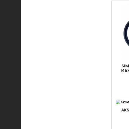
SIM
145
CO
AKS
139X1