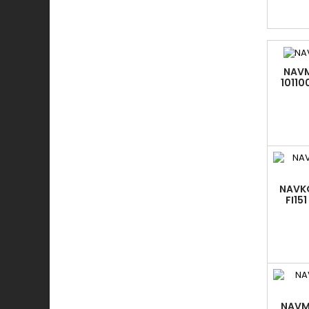
NAVM
1011
NAVK
FI15
NAVM