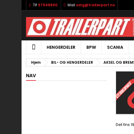
Tlf
97948890
Mail
salg@trailerpart.no
HENGERDELER
BPW
SCANIA
Hjem
BIL- OG HENGERDELER
AKSEL OG BREM
NAV
Det fins 1