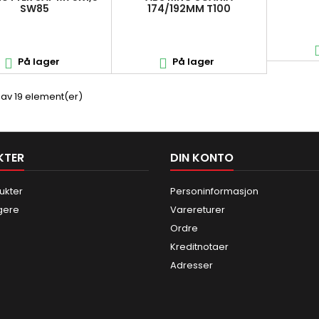
SW85
174/192MM T100
SCANIA1790708
På lager
På lager


9 av 19 element(er)
KTER
DIN KONTO
ukter
Personinformasjon
gere
Varereturer
Ordre
Kreditnotaer
Adresser