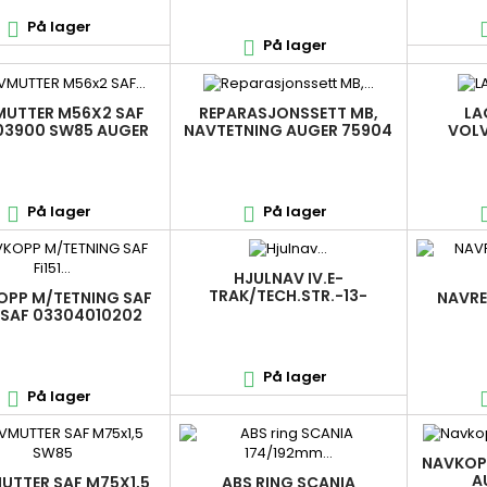
På lager

På lager

UTTER M56X2 SAF
REPARASJONSSETT MB,
LA
003900 SW85 AUGER
NAVTETNING AUGER 75904
VOLV
54003,
På lager
På lager


HJULNAV IV.E-
TRAK/TECH.STR.-13-
OPP M/TETNING SAF
NAVRE
1 SAF 03304010202
På lager

På lager

NAVKOP
A
UTTER SAF M75X1,5
ABS RING SCANIA