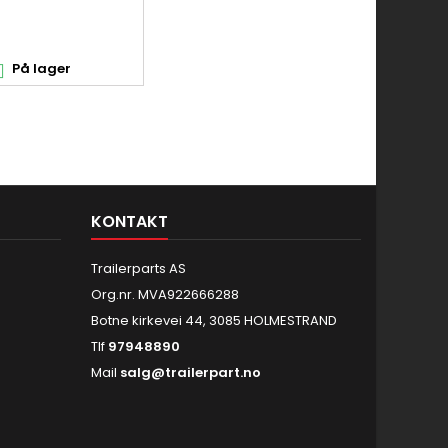
På lager

KONTAKT
Trailerparts AS
Org.nr. MVA922666288
Botne kirkevei 44, 3085 HOLMESTRAND
Tlf
97948890
Mail
salg@trailerpart.no