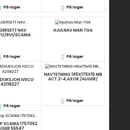
På lager
På lager


GERSETT NAV
HJULNAV MAN TGA
O/RVI/SCANIA
På lager
På lager


NAVTETNING 145X175X15 MB
ACT.2-4,AXOR /AUGER/
DUKSJON IVECO
0139973546
42118227
På lager

På lager

P SCANIA 1757062
UGER 55547