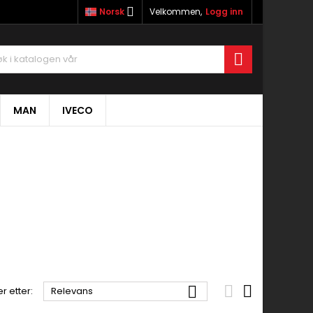

Norsk
Velkommen,
Logg inn

MAN
IVECO



r etter:
Relevans