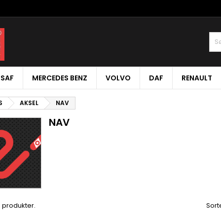
SAF
MERCEDES BENZ
VOLVO
DAF
RENAULT
S
AKSEL
NAV
NAV
9 produkter.
Sorte