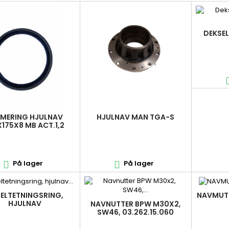
DEKSEL
MERING HJULNAV
HJULNAV MAN TGA-S
X175X8 MB ACT.1,2
AXOR/T
RTECO01034120B
På lager
På lager


ELTETNINGSRING,
NAVMUTT
HJULNAV
NAVNUTTER BPW M30X2,
75/205X11/16,3 MAN
SW46, 03.262.15.060
TGA