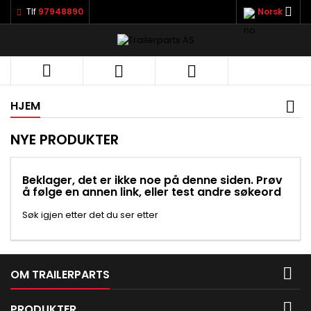

Tlf
97948890
Norsk



HJEM
NYE PRODUKTER
Beklager, det er ikke noe på denne siden. Prøv
å følge en annen link, eller test andre søkeord
Søk igjen etter det du ser etter

OM TRAILERPARTS

PRODUKTER