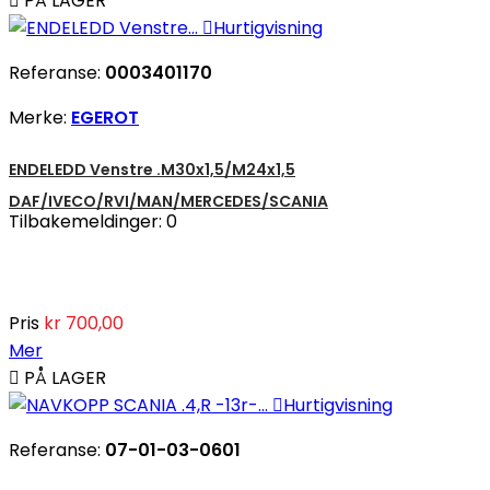

PÅ LAGER

Hurtigvisning
Referanse:
0003401170
Merke:
EGEROT
ENDELEDD Venstre .M30x1,5/M24x1,5
DAF/IVECO/RVI/MAN/MERCEDES/SCANIA
Tilbakemeldinger:
0
Pris
kr 700,00
Mer

PÅ LAGER

Hurtigvisning
Referanse:
07-01-03-0601