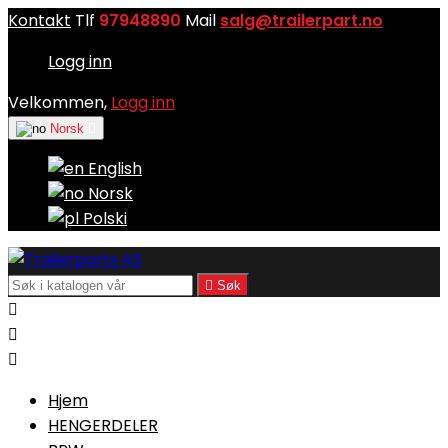
Kontakt
Tlf
97948890
Mail
salg@trailerpart.no
Logg inn
Velkommen,
Logg inn
Norsk

English
Norsk
Polski

Søk



Hjem
HENGERDELER