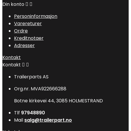
Din konto


Personinformasjon
Varereturer
Ordre
Kreditnotaer
Adresser
Kontakt
Kontakt


Trailerparts AS
Org.nr. MVA922666288
Botne kirkevei 44, 3085 HOLMESTRAND
Tlf
97948890
Mail
salg@trailerpart.no