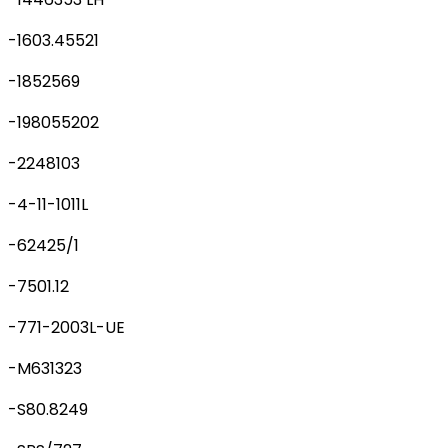
-1603.45521
-1852569
-198055202
-2248103
-4-11-1011L
-62425/1
-7501.12
-771-2003L-UE
-M631323
-S80.8249