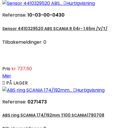

Hurtigvisning
Referanse:
10-03-00-0430
Sensor 4410329520 ABS SCANIA R 04r- 1,65m /V/T/
Tilbakemeldinger:
0
Pris
kr 737,50
Mer

PÅ LAGER

Hurtigvisning
Referanse:
0271473
ABS ring SCANIA 174/192mm T100 SCANIA1790708