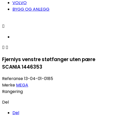
VOLVO
BYGG OG ANLEGG



Fjernlys venstre støtfanger uten pære
SCANIA 1446353
Referanse
13-04-01-0185
Merke
MEGA
Rangering
Del
Del